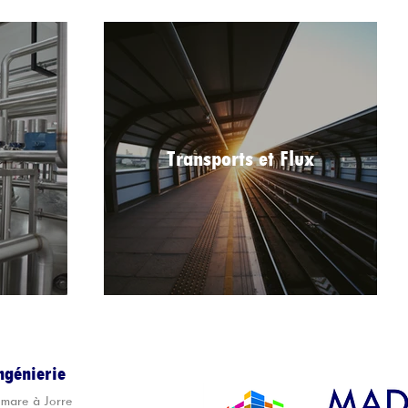
Transports et Flux
génierie
 mare à Jorre