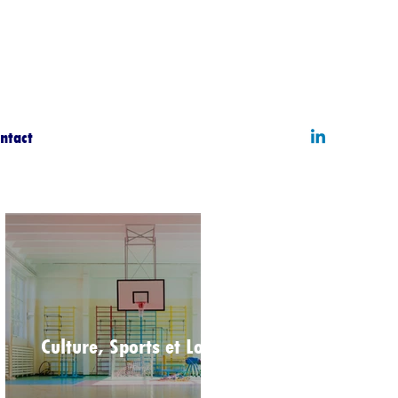
ntact
Culture, Sports et Loisirs